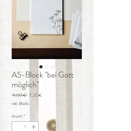
A5-Block "bei Gott
möglich"
Standardpreis
Sale-
 9,00 € 
7,20 €
Preis
inkl. MwSt.
Anzahl
*