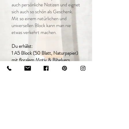
auch persönliche Notizen und eignet
sich auch so schön als Geschenk.
Mit so einem natürlichen und
universellen Block kann man nie
etwas verkehrt machen.
Du erhälst:
1 A5 Block (50 Blatt, Naturpapier)
mit floralem Motiv & Bibelvers
Rückgaberecht & Versandzeit
Du kannst den Artikel ab Erhalt der
Ware innerhalb von 14 Tagen ohne Angabe
von Gründen an mich zurück senden
(ausgenommen es liegt eine selbst