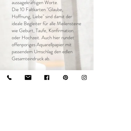
aussagekräftigen Worte.
Die 10 Faltkarten "Glaube,
Hoffnung, Liebe" sind damit der
ideale Begleiter für alle Meilensteine
wie Geburt, Taufe, Konfirmation
oder Hochzeit. Auch hier rundet
offenporiges Aquarellpapier mit
passendem Umschlag den edlen
Gesamteindruck ab.
Du erhälst:
- 10 Faltkarten mit 5 verschiedenen
Motiven inkl. weißen Umschlägen in
einer hochwertigen Kartonmappe.
Rückgaberecht & Versandzeit
Du kannst den Artikel ab Erhalt der
Ware innerhalb von 14 Tagen ohne Angabe